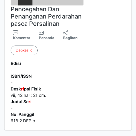
Pencegahan Dan
Penanganan Perdarahan
pasca Persalinan
Komentar
Penanda
Bagikan
Depkes
RI
Edisi
-
ISBN/ISSN
-
Desk
ri
psi Fisik
vii, 42 hal.; 21 cm.
Judul Se
ri
-
No. Panggil
618.2 DEP p