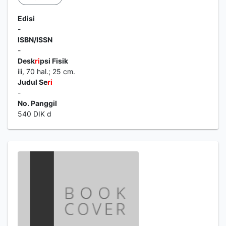
Edisi
-
ISBN/ISSN
-
Desk
ri
psi Fisik
iii, 70 hal.; 25 cm.
Judul Se
ri
-
No. Panggil
540 DIK d