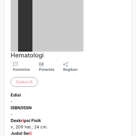
Hematologi
Komentar
Penanda
Bagikan
Depkes
RI
Edisi
-
ISBN/ISSN
-
Desk
ri
psi Fisik
v, 209 hal.; 24 cm.
Judul Se
ri