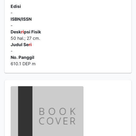
Edisi
-
ISBN/ISSN
-
Desk
ri
psi Fisik
50 hal.; 27 cm.
Judul Se
ri
-
No. Panggil
610.1 DEP m