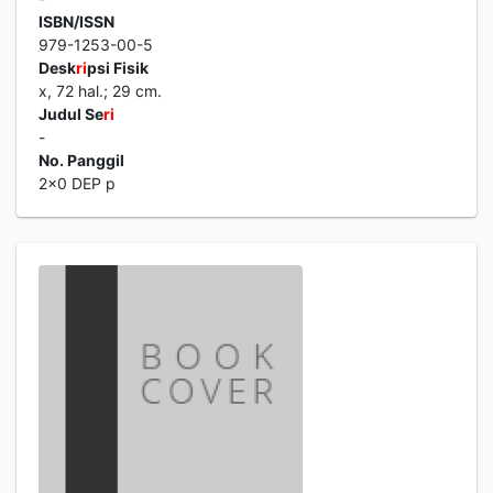
ISBN/ISSN
979-1253-00-5
Desk
ri
psi Fisik
x, 72 hal.; 29 cm.
Judul Se
ri
-
No. Panggil
2x0 DEP p