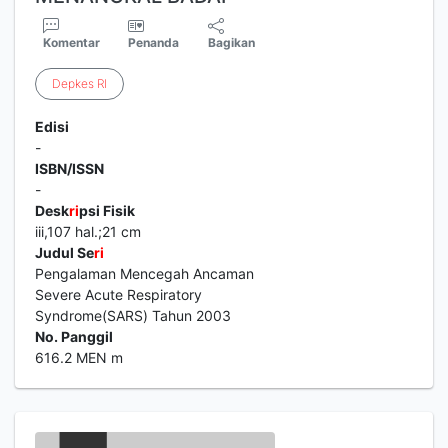
Komentar
Penanda
Bagikan
Depkes
RI
Edisi
-
ISBN/ISSN
-
Desk
ri
psi Fisik
iii,107 hal.;21 cm
Judul Se
ri
Pengalaman Mencegah Ancaman
Severe Acute Respiratory
Syndrome(SARS) Tahun 2003
No. Panggil
616.2 MEN m