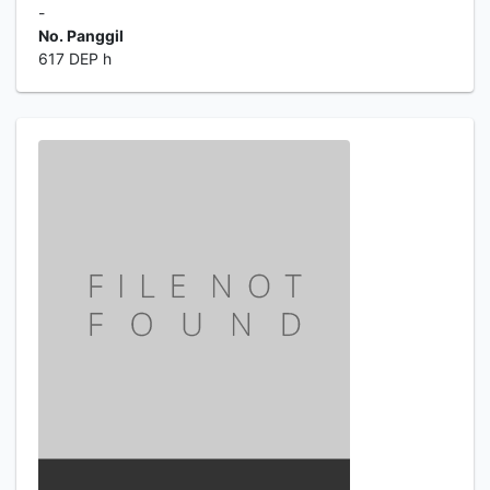
-
No. Panggil
617 DEP h