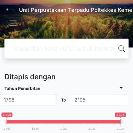
Unit Perpustakaan Terpadu Poltekkes Kem
Ditapis dengan
Tahun Penerbitan
To
1 798
2 105
1 798
1 875
1 952
2 028
2 105