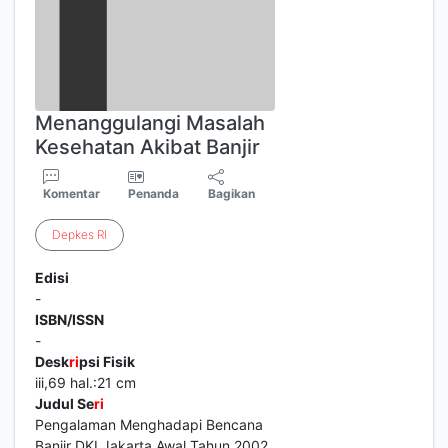
Menanggulangi Masalah
Kesehatan Akibat Banjir
Komentar
Penanda
Bagikan
Depkes
RI
Edisi
-
ISBN/ISSN
-
Desk
ri
psi Fisik
iii,69 hal.:21 cm
Judul Se
ri
Pengalaman Menghadapi Bencana
Banjir DKI Jakarta Awal Tahun 2002