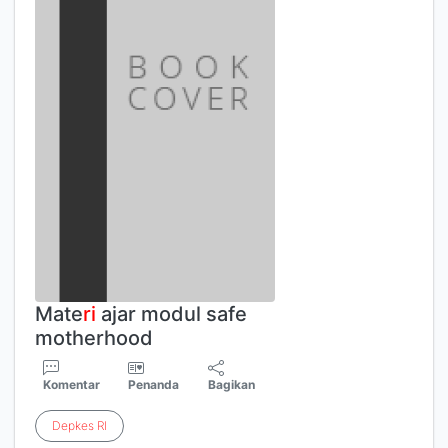
Mate
ri
ajar modul safe
motherhood
Komentar
Penanda
Bagikan
Depkes
RI