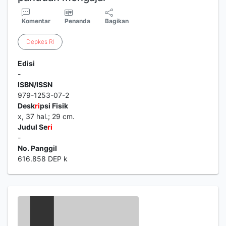
Komentar
Penanda
Bagikan
Depkes
RI
Edisi
-
ISBN/ISSN
979-1253-07-2
Desk
ri
psi Fisik
x, 37 hal.; 29 cm.
Judul Se
ri
-
No. Panggil
616.858 DEP k