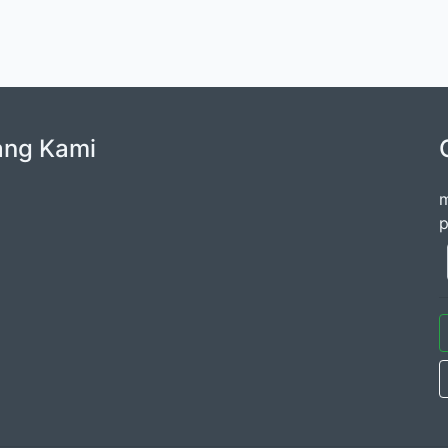
ang Kami
m
p