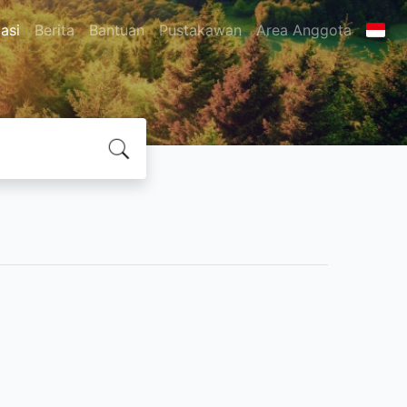
asi
Berita
Bantuan
Pustakawan
Area Anggota