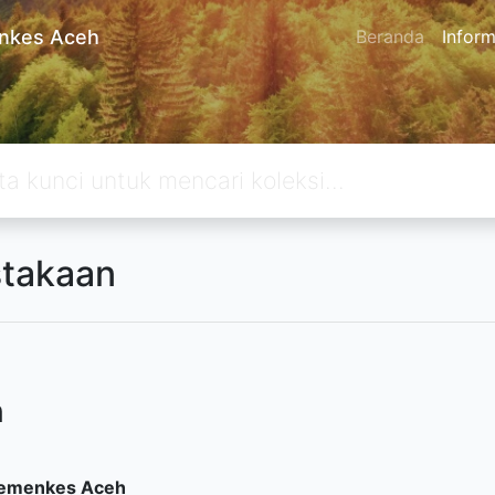
enkes Aceh
Beranda
Inform
stakaan
n
 Kemenkes Aceh